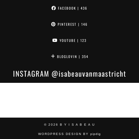
FACEBOOK
| 436
PINTEREST
| 146
YOUTUBE
| 123
BLOGLOVIN
| 354
INSTAGRAM
@isabeauvanmaastricht
© 2026
B Y I S A B E A U
WORDPRESS DESIGN BY
pipdig