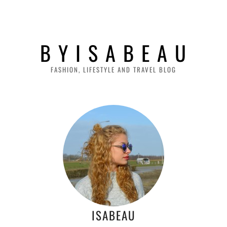
B Y I S A B E A U
FASHION, LIFESTYLE AND TRAVEL BLOG
ISABEAU