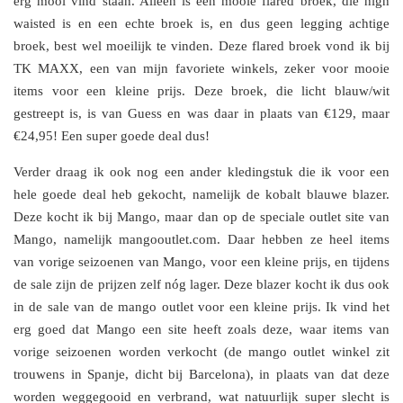
erg mooi vind staan. Alleen is een mooie flared broek, die high
waisted is en een echte broek is, en dus geen legging achtige
broek, best wel moeilijk te vinden. Deze flared broek vond ik bij
TK MAXX, een van mijn favoriete winkels, zeker voor mooie
items voor een kleine prijs. Deze broek, die licht blauw/wit
gestreept is, is van Guess en was daar in plaats van €129, maar
€24,95! Een super goede deal dus!
Verder draag ik ook nog een ander kledingstuk die ik voor een
hele goede deal heb gekocht, namelijk de kobalt blauwe blazer.
Deze kocht ik bij Mango, maar dan op de speciale outlet site van
Mango, namelijk mangooutlet.com. Daar hebben ze heel items
van vorige seizoenen van Mango, voor een kleine prijs, en tijdens
de sale zijn de prijzen zelf nóg lager. Deze blazer kocht ik dus ook
in de sale van de mango outlet voor een kleine prijs. Ik vind het
erg goed dat Mango een site heeft zoals deze, waar items van
vorige seizoenen worden verkocht (de mango outlet winkel zit
trouwens in Spanje, dicht bij Barcelona), in plaats van dat deze
worden weggegooid en verbrand, wat natuurlijk super slecht is