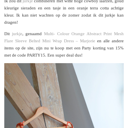
Ik zou dit
jurkje
combineren met witte hoge cowboy laarzen, goud
kleurige sieraden en een tasje in een oranje terra cotta achtige
kleur. Ik kan niet wachten op de zomer zodat ik dit jurkje kan
dragen!
Dit
jurkje
, genaamd
Multi- Colour Orange Abstract Print Mesh
Flare Sleeve Be
lted Mini Wrap Dress – Marjorie
en alle andere
items op de site, zijn nu te koop met een Party korting van 15%
met de code PARTY15. Een super deal dus!