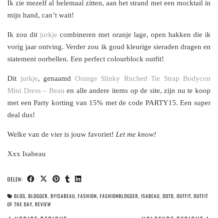
Ik zie mezelf al helemaal zitten, aan het strand met een mocktail in
mijn hand, can’t wait!
Ik zou dit
jurkje
combineren met oranje lage, open hakken die ik
vorig jaar ontving. Verder zou ik goud kleurige sieraden dragen en
statement oorbellen. Een perfect colourblock outfit!
Dit
jurkje
, genaamd
O
range Slinky Ruched Tie Strap Bodycon
Mini Dress – Beau
en alle andere items op de site, zijn nu te koop
met een Party korting van 15% met de code PARTY15. Een super
deal dus!
Welke van de vier is jouw favoriet!
Let me know!
Xxx Isabeau
DELEN:
BLOG
,
BLOGGER
,
BYISABEAU
,
FASHION
,
FASHIONBLOGGER
,
ISABEAU
,
OOTD
,
OUTFIT
,
OUTFIT
OF THE DAY
,
REVIEW