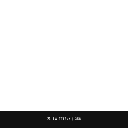
TWITTER/X
| 358