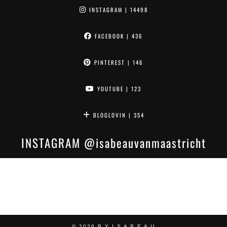
INSTAGRAM
| 14498
FACEBOOK
| 436
PINTEREST
| 146
YOUTUBE
| 123
BLOGLOVIN
| 354
INSTAGRAM
@isabeauvanmaastricht
© 2026
B Y I S A B E A U