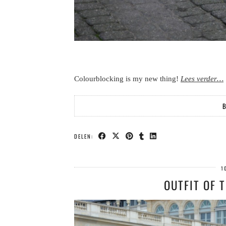
Colourblocking is my new thing!
Lees verder…
B
DELEN:
1
OUTFIT OF T