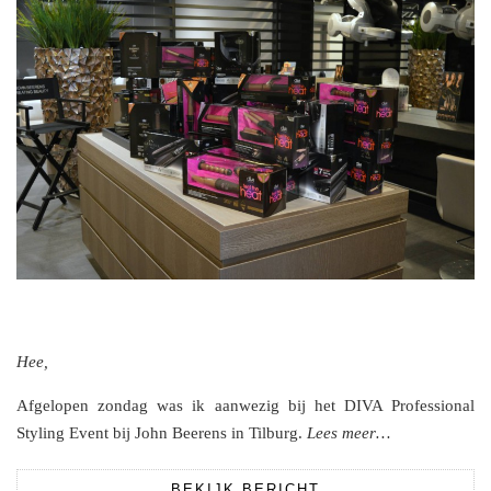
Hee,
Afgelopen zondag was ik aanwezig bij het DIVA Professional
Styling Event bij John Beerens in Tilburg.
Lees meer…
BEKIJK BERICHT