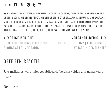
DELEN:
AMAZING
,
ARCHITECTUUR
,
BEAUTIFUL
,
COLORS
,
COLOURS
,
DRESSCODE
,
GARDEN
,
GRANDE
,
GREEN
,
GROEN
,
HIDDEN HOTSPOT
,
HIDDEN SPOTS
,
HOTSPOT
,
JARDIN
,
KLEUREN
,
MAROKKAANS
,
MOOI
,
MOROCCAN
,
MOSKEE
,
MOSQUEE
,
MOZAIEK
,
MUST SEE
,
OASE
,
PALMBOMEN
,
PALMTREE
,
PALMTREES
,
PARIJS
,
PARIS
,
PHOTO
,
PHOTO'S
,
PLANTEN
,
PRACHTIG
,
REVIEW
,
RUST
,
SALON
,
SECRET
,
TEA
,
TEE
,
TEGELS
,
THEE
,
TREES
,
TUIN
,
WAT ECHT ZIEN
,
WHAT TO WEAR
VORIGE BERICHT
VOLGENDE BERICHT
OUTFIT OF THE DAY | OVERSIZED
OUTFIT OF THE DAY | LEMON DRESS
BLOUSE AT LOUVRE PARIS
AT JARDIN DES PLANTES
GEEF EEN REACTIE
Je e-mailadres wordt niet gepubliceerd.
Vereiste velden zijn gemarkeerd
met
*
Reactie
*