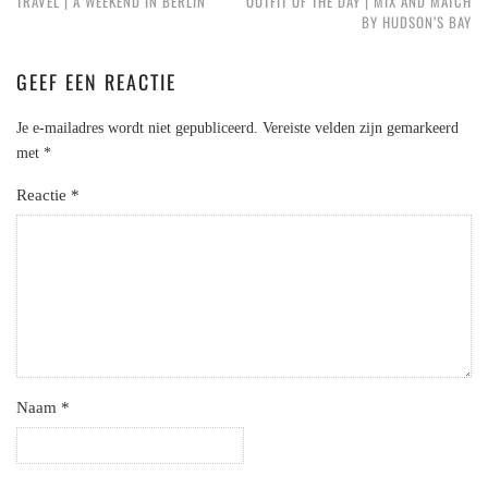
TRAVEL | A WEEKEND IN BERLIN
OUTFIT OF THE DAY | MIX AND MATCH
BY HUDSON’S BAY
GEEF EEN REACTIE
Je e-mailadres wordt niet gepubliceerd.
Vereiste velden zijn gemarkeerd
met
*
Reactie
*
Naam
*