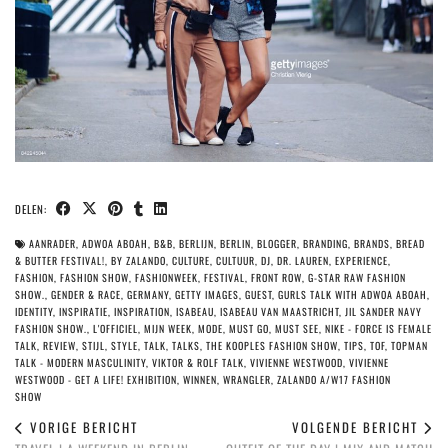
DELEN:
AANRADER
,
ADWOA ABOAH
,
B&B
,
BERLIJN
,
BERLIN
,
BLOGGER
,
BRANDING
,
BRANDS
,
BREAD
& BUTTER FESTIVAL!
,
BY ZALANDO
,
CULTURE
,
CULTUUR
,
DJ
,
DR. LAUREN
,
EXPERIENCE
,
FASHION
,
FASHION SHOW
,
FASHIONWEEK
,
FESTIVAL
,
FRONT ROW
,
G-STAR RAW FASHION
SHOW.
,
GENDER & RACE
,
GERMANY
,
GETTY IMAGES
,
GUEST
,
GURLS TALK WITH ADWOA ABOAH
,
IDENTITY
,
INSPIRATIE
,
INSPIRATION
,
ISABEAU
,
ISABEAU VAN MAASTRICHT
,
JIL SANDER NAVY
FASHION SHOW.
,
L'OFFICIEL
,
MIJN WEEK
,
MODE
,
MUST GO
,
MUST SEE
,
NIKE - FORCE IS FEMALE
TALK
,
REVIEW
,
STIJL
,
STYLE
,
TALK
,
TALKS
,
THE KOOPLES FASHION SHOW
,
TIPS
,
TOF
,
TOPMAN
TALK - MODERN MASCULINITY
,
VIKTOR & ROLF TALK
,
VIVIENNE WESTWOOD
,
VIVIENNE
WESTWOOD - GET A LIFE! EXHIBITION
,
WINNEN
,
WRANGLER
,
ZALANDO A/W17 FASHION
SHOW
VORIGE BERICHT
VOLGENDE BERICHT