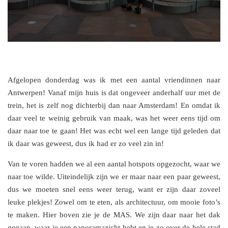
Afgelopen donderdag was ik met een aantal vriendinnen naar
Antwerpen! Vanaf mijn huis is dat ongeveer anderhalf uur met de
trein, het is zelf nog dichterbij dan naar Amsterdam! En omdat ik
daar veel te weinig gebruik van maak, was het weer eens tijd om
daar naar toe te gaan! Het was echt wel een lange tijd geleden dat
ik daar was geweest, dus ik had er zo veel zin in!
Van te voren hadden we al een aantal hotspots opgezocht, waar we
naar toe wilde. Uiteindelijk zijn we er maar naar een paar geweest,
dus we moeten snel eens weer terug, want er zijn daar zoveel
leuke plekjes! Zowel om te eten, als architectuur, om mooie foto’s
te maken. Hier boven zie je de MAS. We zijn daar naar het dak
gegaan, waar je een panoramazicht hebt en je zo over de hele stad