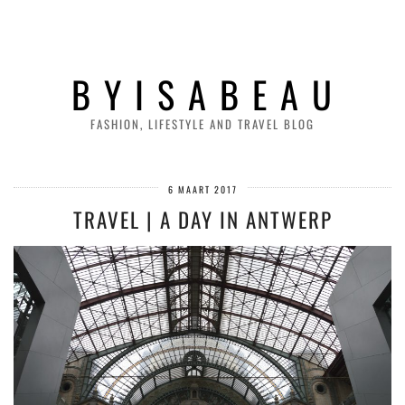
B Y I S A B E A U
FASHION, LIFESTYLE AND TRAVEL BLOG
6 MAART 2017
TRAVEL | A DAY IN ANTWERP