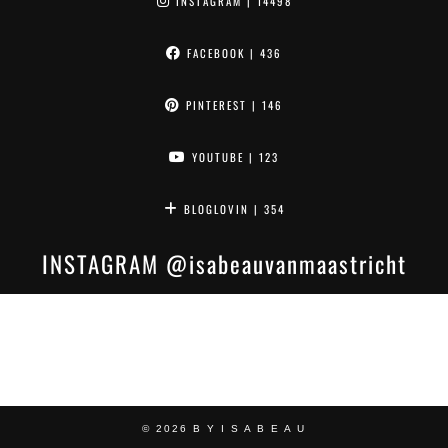
INSTAGRAM
| 14498
FACEBOOK
| 436
PINTEREST
| 146
YOUTUBE
| 123
BLOGLOVIN
| 354
INSTAGRAM
@isabeauvanmaastricht
© 2026
B Y I S A B E A U