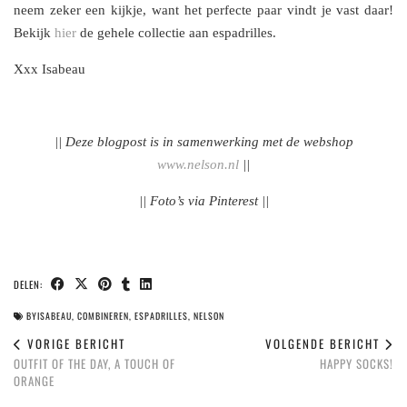
neem zeker een kijkje, want het perfecte paar vindt je vast daar!
Bekijk
hier
de gehele collectie aan espadrilles.
Xxx Isabeau
|| Deze blogpost is in samenwerking met de webshop
www.nelson.nl
||
|| Foto’s via Pinterest ||
DELEN:
BYISABEAU
,
COMBINEREN
,
ESPADRILLES
,
NELSON
VORIGE BERICHT
VOLGENDE BERICHT
OUTFIT OF THE DAY, A TOUCH OF
HAPPY SOCKS!
ORANGE