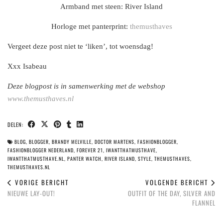
Armband met steen: River Island
Horloge met panterprint:
themusthaves
Vergeet deze post niet te ‘liken’, tot woensdag!
Xxx Isabeau
Deze blogpost is in samenwerking met de webshop
www.themusthaves.nl
DELEN:
BLOG
,
BLOGGER
,
BRANDY MELVILLE
,
DOCTOR MARTENS
,
FASHIONBLOGGER
,
FASHIONBLOGGER NEDERLAND
,
FOREVER 21
,
IWANTTHATMUSTHAVE
,
IWANTTHATMUSTHAVE.NL
,
PANTER WATCH
,
RIVER ISLAND
,
STYLE
,
THEMUSTHAVES
,
THEMUSTHAVES.NL
VORIGE BERICHT
VOLGENDE BERICHT
NIEUWE LAY-OUT!
OUTFIT OF THE DAY, SILVER AND
FLANNEL