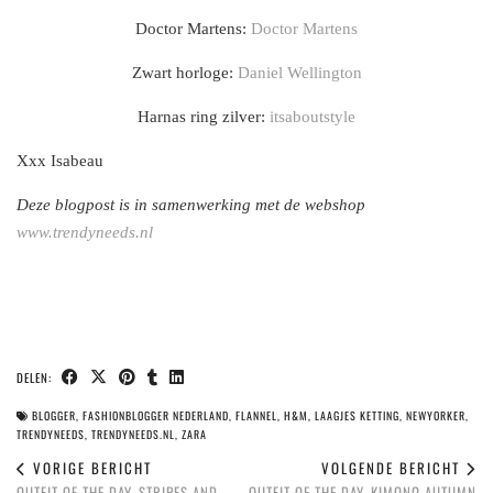
Doctor Martens:
Doctor Martens
Zwart horloge:
Daniel Wellington
Harnas ring zilver:
itsaboutstyle
Xxx Isabeau
Deze blogpost is in samenwerking met de webshop
www.trendyneeds.nl
DELEN:
BLOGGER
,
FASHIONBLOGGER NEDERLAND
,
FLANNEL
,
H&M
,
LAAGJES KETTING
,
NEWYORKER
,
TRENDYNEEDS
,
TRENDYNEEDS.NL
,
ZARA
VORIGE BERICHT
VOLGENDE BERICHT
OUTFIT OF THE DAY, STRIPES AND
OUTFIT OF THE DAY, KIMONO AUTUMN