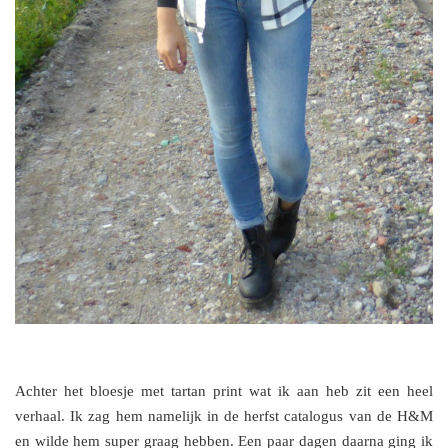
Achter het bloesje met tartan print wat ik aan heb zit een heel
verhaal. Ik zag hem namelijk in de herfst catalogus van de H&M
en wilde hem super graag hebben. Een paar dagen daarna ging ik