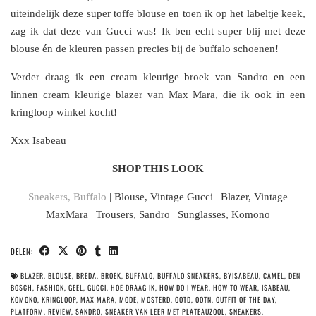
uiteindelijk deze super toffe blouse en toen ik op het labeltje keek,
zag ik dat deze van Gucci was! Ik ben echt super blij met deze
blouse én de kleuren passen precies bij de buffalo schoenen!
Verder draag ik een cream kleurige broek van Sandro en een
linnen cream kleurige blazer van Max Mara, die ik ook in een
kringloop winkel kocht!
Xxx Isabeau
SHOP THIS LOOK
Sneakers, Buffalo
| Blouse, Vintage Gucci | Blazer, Vintage
MaxMara | Trousers, Sandro | Sunglasses, Komono
DELEN:
BLAZER
,
BLOUSE
,
BREDA
,
BROEK
,
BUFFALO
,
BUFFALO SNEAKERS
,
BYISABEAU
,
CAMEL
,
DEN
BOSCH
,
FASHION
,
GEEL
,
GUCCI
,
HOE DRAAG IK
,
HOW DO I WEAR
,
HOW TO WEAR
,
ISABEAU
,
KOMONO
,
KRINGLOOP
,
MAX MARA
,
MODE
,
MOSTERD
,
OOTD
,
OOTN
,
OUTFIT OF THE DAY
,
PLATFORM
,
REVIEW
,
SANDRO
,
SNEAKER VAN LEER MET PLATEAUZOOL
,
SNEAKERS
,