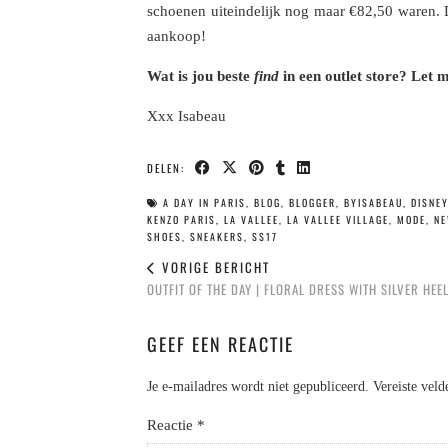
schoenen uiteindelijk nog maar €82,50 waren. D
aankoop!
Wat is jou beste
find
in een outlet store? Let
Xxx Isabeau
DELEN:
A DAY IN PARIS
,
BLOG
,
BLOGGER
,
BYISABEAU
,
DISNE
KENZO PARIS
,
LA VALLEE
,
LA VALLEE VILLAGE
,
MODE
,
N
SHOES
,
SNEAKERS
,
SS17
VORIGE BERICHT
OUTFIT OF THE DAY | FLORAL DRESS WITH SILVER HEE
GEEF EEN REACTIE
Je e-mailadres wordt niet gepubliceerd.
Vereiste vel
Reactie
*