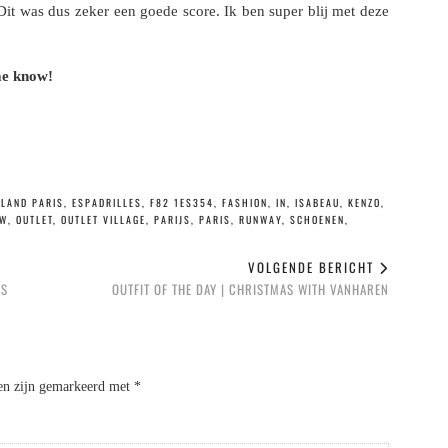
it was dus zeker een goede score. Ik ben super blij met deze
 me know!
YLAND PARIS
,
ESPADRILLES
,
F82 1ES354
,
FASHION
,
IN
,
ISABEAU
,
KENZO
,
EW
,
OUTLET
,
OUTLET VILLAGE
,
PARIJS
,
PARIS
,
RUNWAY
,
SCHOENEN
,
VOLGENDE BERICHT
LS
OUTFIT OF THE DAY | CHRISTMAS WITH VANHAREN
den zijn gemarkeerd met
*