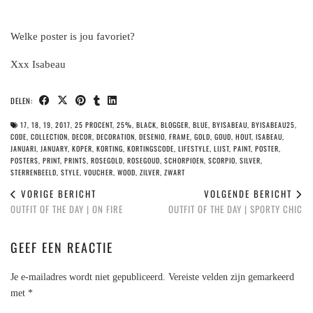
Welke poster is jou favoriet?
Xxx Isabeau
DELEN:
17
,
18
,
19
,
2017
,
25 PROCENT
,
25%
,
BLACK
,
BLOGGER
,
BLUE
,
BYISABEAU
,
BYISABEAU25
,
CODE
,
COLLECTION
,
DECOR
,
DECORATION
,
DESENIO
,
FRAME
,
GOLD
,
GOUD
,
HOUT
,
ISABEAU
,
JANUARI
,
JANUARY
,
KOPER
,
KORTING
,
KORTINGSCODE
,
LIFESTYLE
,
LIJST
,
PAINT
,
POSTER
,
POSTERS
,
PRINT
,
PRINTS
,
ROSEGOLD
,
ROSEGOUD
,
SCHORPIOEN
,
SCORPIO
,
SILVER
,
STERRENBEELD
,
STYLE
,
VOUCHER
,
WOOD
,
ZILVER
,
ZWART
VORIGE BERICHT
VOLGENDE BERICHT
OUTFIT OF THE DAY | ON FIRE
OUTFIT OF THE DAY | SPORTY CHIC
GEEF EEN REACTIE
Je e-mailadres wordt niet gepubliceerd.
Vereiste velden zijn gemarkeerd
met
*