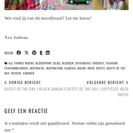
Wat vind jij van dit moodboard? Let me know!
Xxx Isabeau
DELEN:
ALL THINGS MOCHI
,
BLOCKPRINT
,
BLOG
,
BLOGGER
,
BYISABEAU
,
CROCHET
,
FASHION
,
FASHIONBLOGGER
,
INSPIRATIE
,
INSPIRATION
,
ISABEAU
,
NIEUW
,
OOTD
,
OUTFIT
,
OUTFIT OF THE
DAY
,
REVIEW
,
SUMMER
VORIGE BERICHT
VOLGENDE BERICHT
OUTFIT OF THE DAY | BLACK SANDALS
OUTFIT OF THE DAY | UPCYCLED IBIZA
DRESS
GEEF EEN REACTIE
Je e-mailadres wordt niet gepubliceerd.
Vereiste velden zijn gemarkeerd
met
*