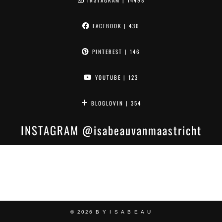
INSTAGRAM
| 14498
FACEBOOK
| 436
PINTEREST
| 146
YOUTUBE
| 123
BLOGLOVIN
| 354
INSTAGRAM
@isabeauvanmaastricht
© 2026
B Y I S A B E A U