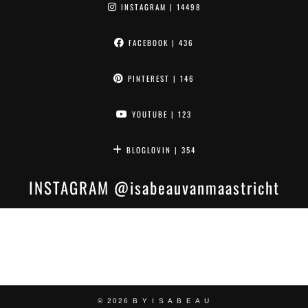
INSTAGRAM
| 14498
FACEBOOK
| 436
PINTEREST
| 146
YOUTUBE
| 123
BLOGLOVIN
| 354
INSTAGRAM
@isabeauvanmaastricht
© 2026
B Y I S A B E A U