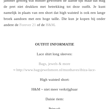
jammer genoeg wat minder geworden de laatste tijd maar dat mag
de pret niet drukken met betrekking tot deze outfit. Je kunt
namelijk in plaats van een short dat high waisted is ook een lange
broek aandoen met een hoge taille. Die kun je kopen bij onder
andere de
Forever 21
of de
H&M
.
OUTFIT INFORMATIE
Lace shirt long sleeves:
Bags, jewels & more
~
http://www.bagsjewelsmore.nl/musthaves/ibiza-lace-
High waisted short:
H&M ~ niet meer verkrijgbaar
Daisie riem:
Primark