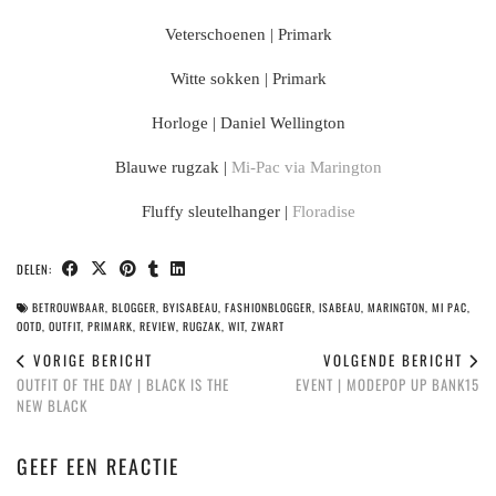
Veterschoenen | Primark
Witte sokken | Primark
Horloge | Daniel Wellington
Blauwe rugzak |
Mi-Pac via Marington
Fluffy sleutelhanger |
Floradise
DELEN:
BETROUWBAAR
,
BLOGGER
,
BYISABEAU
,
FASHIONBLOGGER
,
ISABEAU
,
MARINGTON
,
MI PAC
,
OOTD
,
OUTFIT
,
PRIMARK
,
REVIEW
,
RUGZAK
,
WIT
,
ZWART
VORIGE BERICHT
VOLGENDE BERICHT
OUTFIT OF THE DAY | BLACK IS THE
EVENT | MODEPOP UP BANK15
NEW BLACK
GEEF EEN REACTIE