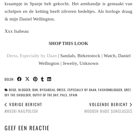
kraampje in Spanje heb gekocht. Het armbandje is gemaakt van
schelpen en de ketting heeft zilveren bedeltjes. Als horloge draag
ik mijn Daniel Wellington.
Xxx Isabeau
SHOP THIS LOOK
Dress, Especially by Daan
| Sandals, Birkenstock | Watch, Daniel
Wellington | Jewelry, Unknown
DELEN:
BEIGE
,
BLOGGER
,
BUN
,
BYISABEAU
,
DRESS
,
ESPECIALLY BY DAAN
,
FASHIONBLOGGER
,
GRET
,
OFF THE SHOULDER
,
OUTFIT OF THE DAY
,
PALS
,
SPAIN
VORIGE BERICHT
VOLGENDE BERICHT
#MEEKI NAILPOLISH
WOODEN MADE SUNGLASSES
GEEF EEN REACTIE