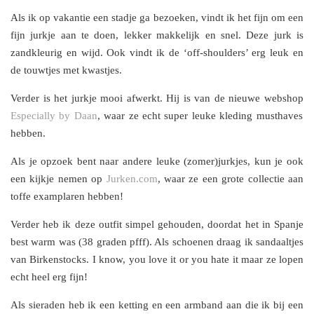
Als ik op vakantie een stadje ga bezoeken, vindt ik het fijn om een
fijn jurkje aan te doen, lekker makkelijk en snel. Deze jurk is
zandkleurig en wijd. Ook vindt ik de ‘off-shoulders’ erg leuk en
de touwtjes met kwastjes.
Verder is het jurkje mooi afwerkt. Hij is van de nieuwe webshop
Especially by Daan
, waar ze echt super leuke kleding musthaves
hebben.
Als je opzoek bent naar andere leuke (zomer)jurkjes, kun je ook
een kijkje nemen op
Jurken.com
, waar ze een grote collectie aan
toffe examplaren hebben!
Verder heb ik deze outfit simpel gehouden, doordat het in Spanje
best warm was (38 graden pfff). Als schoenen draag ik sandaaltjes
van Birkenstocks. I know, you love it or you hate it maar ze lopen
echt heel erg fijn!
Als sieraden heb ik een ketting en een armband aan die ik bij een