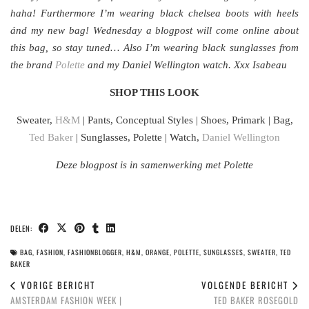
haha! Furthermore I’m wearing black chelsea boots with heels
ánd my new bag! Wednesday a blogpost will come online about
this bag, so stay tuned… Also I’m wearing black sunglasses from
the brand
Polette
and my Daniel Wellington watch. Xxx Isabeau
SHOP THIS LOOK
Sweater,
H&M
| Pants, Conceptual Styles | Shoes, Primark | Bag,
Ted Baker
| Sunglasses, Polette | Watch,
Daniel Wellington
Deze blogpost is in samenwerking met Polette
DELEN:
BAG
,
FASHION
,
FASHIONBLOGGER
,
H&M
,
ORANGE
,
POLETTE
,
SUNGLASSES
,
SWEATER
,
TED
BAKER
VORIGE BERICHT
VOLGENDE BERICHT
AMSTERDAM FASHION WEEK |
TED BAKER ROSEGOLD