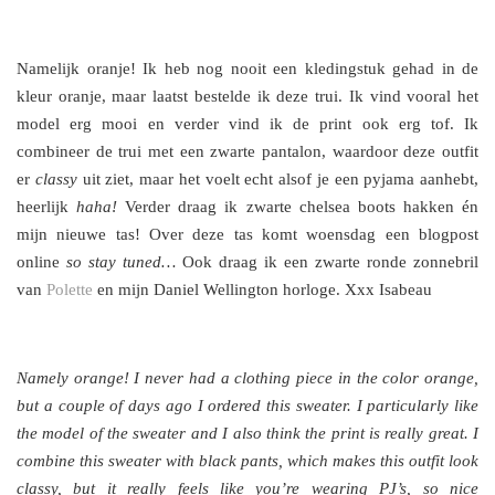
Namelijk oranje! Ik heb nog nooit een kledingstuk gehad in de
kleur oranje, maar laatst bestelde ik deze trui. Ik vind vooral het
model erg mooi en verder vind ik de print ook erg tof. Ik
combineer de trui met een zwarte pantalon, waardoor deze outfit
er
classy
uit ziet, maar het voelt echt alsof je een pyjama aanhebt,
heerlijk
haha!
Verder draag ik zwarte chelsea boots hakken én
mijn nieuwe tas! Over deze tas komt woensdag een blogpost
online
so stay tuned…
Ook draag ik een zwarte ronde zonnebril
van
Polette
en mijn Daniel Wellington horloge. Xxx Isabeau
Namely orange! I never had a clothing piece in the color orange,
but a couple of days ago I ordered this sweater. I particularly like
the model of the sweater and I also think the print is really great. I
combine this sweater with black pants, which makes this outfit look
classy, but it really feels like you’re
wearing PJ’s, so nice