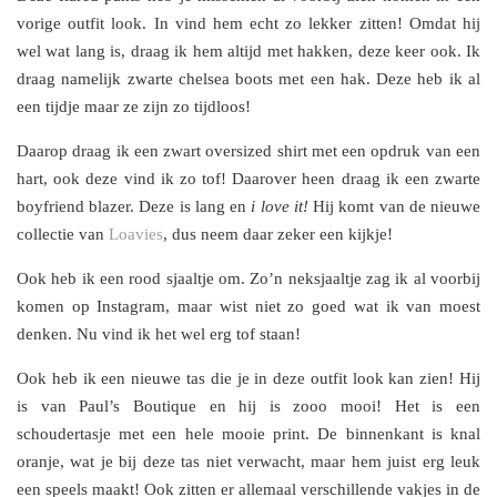
vorige outfit look. In vind hem echt zo lekker zitten! Omdat hij
wel wat lang is, draag ik hem altijd met hakken, deze keer ook. Ik
draag namelijk zwarte chelsea boots met een hak. Deze heb ik al
een tijdje maar ze zijn zo tijdloos!
Daarop draag ik een zwart oversized shirt met een opdruk van een
hart, ook deze vind ik zo tof! Daarover heen draag ik een zwarte
boyfriend blazer. Deze is lang en
i love it!
Hij komt van de nieuwe
collectie van
Loavies
, dus neem daar zeker een kijkje!
Ook heb ik een rood sjaaltje om. Zo’n neksjaaltje zag ik al voorbij
komen op Instagram, maar wist niet zo goed wat ik van moest
denken. Nu vind ik het wel erg tof staan!
Ook heb ik een nieuwe tas die je in deze outfit look kan zien! Hij
is van Paul’s Boutique en hij is zooo mooi! Het is een
schoudertasje met een hele mooie print. De binnenkant is knal
oranje, wat je bij deze tas niet verwacht, maar hem juist erg leuk
een speels maakt! Ook zitten er allemaal verschillende vakjes in de