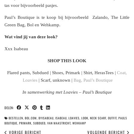
tas voor bijvoorbeeld pasjes.
Paul’s Boutique is te koop bij bijvoorbeeld Zalando, The Little
Green Bag, Bol en Wehkamp.
Wat vind jij van deze look?
Xxx Isabeau
SHOP THIS LOOK
Flared pants, Subdued | Shoes, Primark | Shirt, HerasTees |
Coat,
Loavies
| Scarf, unknown |
Bag, Paul’s Boutique
In samenwerking met Loavies – Paul’s Boutique
DELEN:
BESTELLEN
,
BOL.COM
,
BYISABEAU
,
ISABEAU
,
LOAVIES
,
LOOK
,
NECK SCARF
,
OUTFIT
,
PAULS
BOUTIQUE
,
PRIMARK
,
SUBDUED
,
VAN MAASTRICHT
,
WEHKAMP
VORIGE BERICHT
VOLGENDE BERICHT