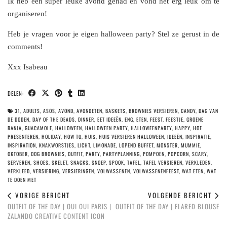
Ik heb een super leuke avond gehad en vond het erg leuk om te
organiseren!
Heb je vragen voor je eigen halloween party? Stel ze gerust in de
comments!
Xxx Isabeau
DELEN:
31
,
ADULTS
,
ASOS
,
AVOND
,
AVONDETEN
,
BASKETS
,
BROWNIES VERSIEREN
,
CANDY
,
DAG VAN
DE DODEN
,
DAY OF THE DEADS
,
DINNER
,
EET IDEEËN
,
ENG
,
ETEN
,
FEEST
,
FEESTJE
,
GROENE
RANJA
,
GUACAMOLE
,
HALLOWEEN
,
HALLOWEEN PARTY
,
HALLOWEENPARTY
,
HAPPY
,
HOE
PRESENTEREN
,
HOLIDAY
,
HOW TO
,
HUIS
,
HUIS VERSIEREN HALLOWEEN
,
IDEEËN
,
INSPIRATIE
,
INSPIRATION
,
KNAKWORSTJES
,
LICHT
,
LIMONADE
,
LOPEND BUFFET
,
MONSTER
,
MUMMIE
,
OKTOBER
,
OOG BROWNIES
,
OUTFIT
,
PARTY
,
PARTYPLANNING
,
POMPOEN
,
POPCORN
,
SCARY
,
SERVEREN
,
SHOES
,
SKELET
,
SNACKS
,
SNOEP
,
SPOOK
,
TAFEL
,
TAFEL VERSIEREN
,
VERKLEDEN
,
VERKLEED
,
VERSIERING
,
VERSIERINGEN
,
VOLWASSENEN
,
VOLWASSENENFEEST
,
WAT ETEN
,
WAT
TE DOEN MET
VORIGE BERICHT
VOLGENDE BERICHT
OUTFIT OF THE DAY | OUI OUI PARIS |
OUTFIT OF THE DAY | FLARED BLOUSE
ZALANDO CREATIVE CONTENT ICON