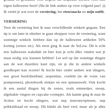
eigen halloween feest! (Sla de link anders op voor volgend jaar! ;))
Ik vertel je wat over de
versiering,
het
eten/snacks
en
mijn outfit.
VERSIERING
Voor de versiering ben ik naar verschillende winkels gegaan. Een
tip is om later in oktober te gaan shoppen voor de versiering, want
sommige winkels hebben dan op de halloween artikelen 50%
korting (xenos etc). Als eerst ging ik naar de SoLow. Dit is echt
een halloween wahallah en hier kun je echt álles vinden wat je
maar nodig zou kunnen hebben! Let wel op dat sommige dingen
aan de wat duurdere kant zijn, en je die in andere winkels
goedkoper kan scoren! Ik kocht hier onder andere wat slingers,
een groot bord/dienblad, serpentine, confetti (in de vorm van
pompoenen), photobooth stokjes en een spinnenweb. Ook kocht
ik een aantal dingen bij de xenos, zoals emmertjes, snoep,
afgehakte vingers en cupcake vormpjes. Als laatste ging ik naar de
Action en kocht slingers, wat nep insecten/spinnen, nep
prikkeldraad en snoep. Dit klinkt als heel veel, maar als je alles