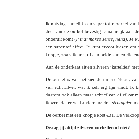
Ik ontving namelijk een super toffe oorbel van 
deel van de oorbel bevestig je namelijk aan d
onderuit komt (
If that makes sense, haha).
Je ku
een super tof effect. Je kunt ervoor kiezen om
knopje, zoals ik heb, of aan beide kanten die en
Aan de onderkant zitten zilveren ‘karteltjes’ me
De oorbel is van het sieraden merk
Mood
, van
van echt zilver, wat ik zelf erg fijn vindt. Ik
daarom ook alleen maar echt zilver, of zilver m
ik weet dat er veel andere meiden
struggele
n me
De oorbel met een knopje kost €31. De verkoo
Draag jij altijd zilveren oorbellen of niet?