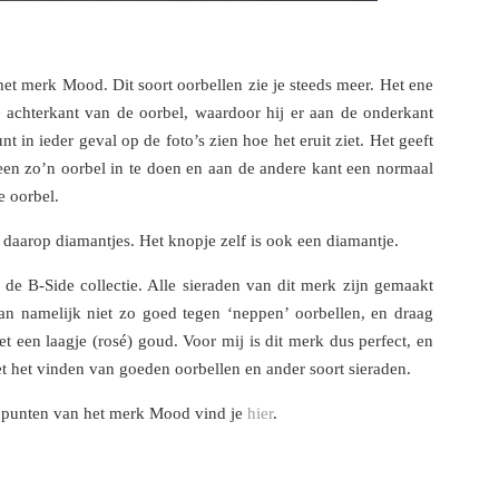
het merk Mood. Dit soort oorbellen zie je steeds meer. Het ene
e achterkant van de oorbel, waardoor hij er aan de onderkant
nt in ieder geval op de foto’s zien hoe het eruit ziet. Het geeft
 een zo’n oorbel in te doen en aan de andere kant een normaal
e oorbel.
t daarop diamantjes. Het knopje zelf is ook een diamantje.
 de B-Side collectie. Alle sieraden van dit merk zijn gemaakt
 kan namelijk niet zo goed tegen ‘neppen’ oorbellen, en draag
et een laagje (rosé) goud. Voor mij is dit merk dus perfect, en
t het vinden van goeden oorbellen en ander soort sieraden.
ppunten van het merk Mood vind je
hier
.