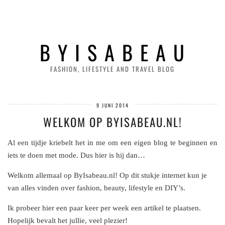
B Y I S A B E A U
FASHION, LIFESTYLE AND TRAVEL BLOG
9 JUNI 2014
WELKOM OP BYISABEAU.NL!
Al een tijdje kriebelt het in me om een eigen blog te beginnen en
iets te doen met mode. Dus hier is hij dan…
Welkom allemaal op ByIsabeau.nl! Op dit stukje internet kun je
van alles vinden over fashion, beauty, lifestyle en DIY’s.
Ik probeer hier een paar keer per week een artikel te plaatsen.
Hopelijk bevalt het jullie, veel plezier!