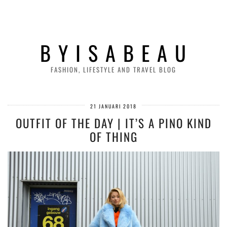
B Y I S A B E A U
FASHION, LIFESTYLE AND TRAVEL BLOG
21 JANUARI 2018
OUTFIT OF THE DAY | IT’S A PINO KIND
OF THING