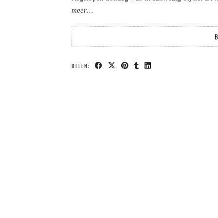
meer…
B
DELEN: