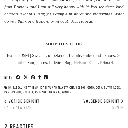
from Primark and I am still very happy with it! You see these kind
of coats a lot this year, for example in stores and magazines. What
do you think of a leopard print coat? Xxx Isabeau
SHOP THIS LOOK
Jeans, H&M | Sweater, onbekend | Beanie, onbekend | Shoes,
So
Jamie
| Sunglasses, Polette | Bag,
Nelson
| Coat, Primark
DELEN:
BYISABEAU
,
COAT
,
H&M
,
ISABEAU VAN MAASTRICHT
,
NELSON
,
OOTD
,
OOTN
,
OUTFIT LOOK
,
PANTERPRINT
,
POLETTE
,
PRIMARK
,
SO JAMIE
,
WINTER
VORIGE BERICHT
VOLGENDE BERICHT
HAPPY NEW YEAR!
NEW IN
2 REACTIES