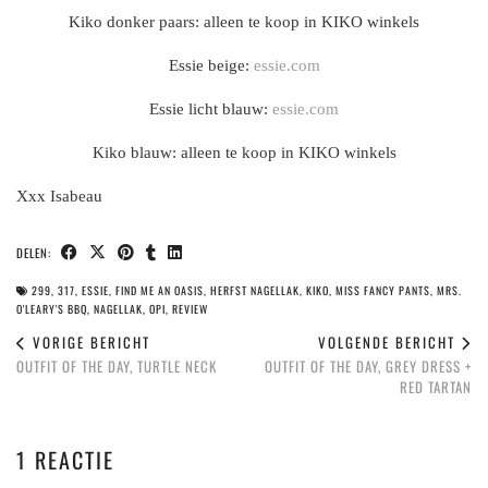
Kiko donker paars: alleen te koop in KIKO winkels
Essie beige:
essie.com
Essie licht blauw:
essie.com
Kiko blauw: alleen te koop in KIKO winkels
Xxx Isabeau
DELEN:
299
,
317
,
ESSIE
,
FIND ME AN OASIS
,
HERFST NAGELLAK
,
KIKO
,
MISS FANCY PANTS
,
MRS.
O'LEARY'S BBQ
,
NAGELLAK
,
OPI
,
REVIEW
VORIGE BERICHT
VOLGENDE BERICHT
OUTFIT OF THE DAY, TURTLE NECK
OUTFIT OF THE DAY, GREY DRESS +
RED TARTAN
1 REACTIE